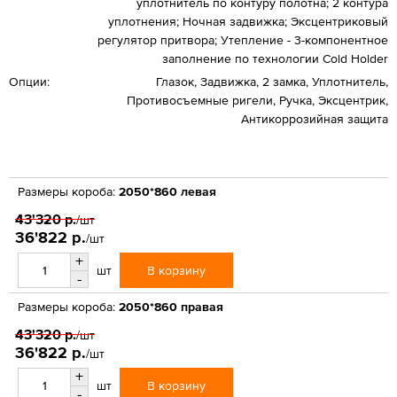
уплотнитель по контуру полотна; 2 контура
уплотнения; Ночная задвижка; Эксцентриковый
регулятор притвора; Утепление - 3-компонентное
заполнение по технологии Cold Holder
Опции:
Глазок, Задвижка, 2 замка, Уплотнитель,
Противосъемные ригели, Ручка, Эксцентрик,
Антикоррозийная защита
Размеры короба:
2050*860 левая
43'320 р.
/шт
36'822 р.
/шт
+
В корзину
шт
-
Размеры короба:
2050*860 правая
43'320 р.
/шт
36'822 р.
/шт
+
В корзину
шт
-