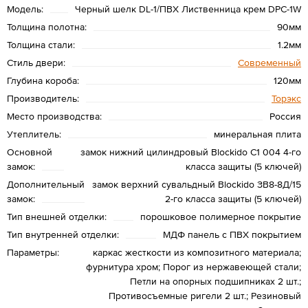
Модель:
Черный шелк DL-1/ПВХ Лиственница крем DPC-1W
Толщина полотна:
90мм
Толщина стали:
1.2мм
Стиль двери:
Современный
Глубина короба:
120мм
Производитель:
Торэкс
Место производства:
Россия
Утеплитель:
минеральная плита
Основной
замок нижний цилиндровый Blockido C1 004 4-го
замок:
класса защиты (5 ключей)
Дополнительный
замок верхний сувальдный Blockido ЗВ8-8Д/15
замок:
2-го класса защиты (5 ключей)
Тип внешней отделки:
порошковое полимерное покрытие
Тип внутренней отделки:
МДФ панель с ПВХ покрытием
Параметры:
каркас жесткости из композитного материала;
фурнитура хром; Порог из нержавеющей стали;
Петли на опорных подшипниках 2 шт.;
Противосъемные ригели 2 шт.; Резиновый