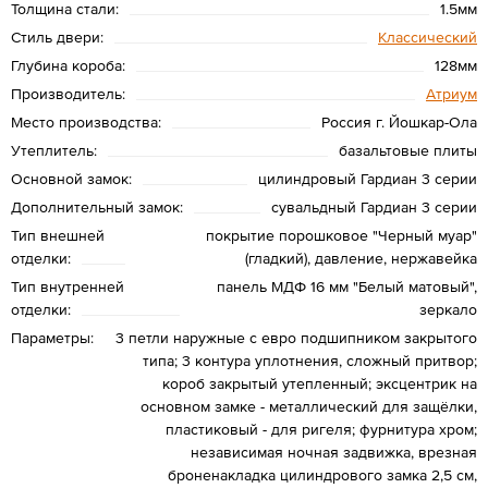
Толщина стали:
1.5мм
Стиль двери:
Классический
Глубина короба:
128мм
Производитель:
Атриум
Место производства:
Россия г. Йошкар-Ола
Утеплитель:
базальтовые плиты
Основной замок:
цилиндровый Гардиан 3 серии
Дополнительный замок:
сувальдный Гардиан 3 серии
Тип внешней
покрытие порошковое "Черный муар"
отделки:
(гладкий), давление, нержавейка
Тип внутренней
панель МДФ 16 мм "Белый матовый",
отделки:
зеркало
Параметры:
3 петли наружные с евро подшипником закрытого
типа; 3 контура уплотнения, сложный притвор;
короб закрытый утепленный; эксцентрик на
основном замке - металлический для защёлки,
пластиковый - для ригеля; фурнитура хром;
независимая ночная задвижка, врезная
броненакладка цилиндрового замка 2,5 см,