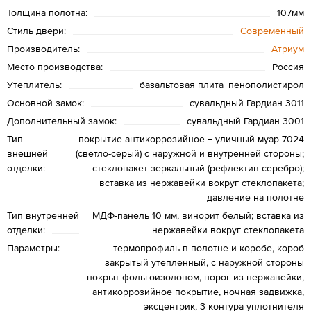
Толщина полотна:
107мм
Стиль двери:
Современный
Производитель:
Атриум
Место производства:
Россия
Утеплитель:
базальтовая плита+пенополистирол
Основной замок:
сувальдный Гардиан 3011
Дополнительный замок:
сувальдный Гардиан 3001
Тип
покрытие антикоррозийное + уличный муар 7024
внешней
(светло-серый) с наружной и внутренней стороны;
отделки:
стеклопакет зеркальный (рефлектив серебро);
вставка из нержавейки вокруг стеклопакета;
давление на полотне
Тип внутренней
МДФ-панель 10 мм, винорит белый; вставка из
отделки:
нержавейки вокруг стеклопакета
Параметры:
термопрофиль в полотне и коробе, короб
закрытый утепленный, с наружной стороны
покрыт фольгоизолоном, порог из нержавейки,
антикоррозийное покрытие, ночная задвижка,
эксцентрик, 3 контура уплотнителя