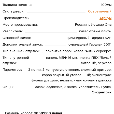
Толщина полотна:
100мм
Стиль двери:
Современный
Производитель:
Атриум
Место производства:
Россия г. Йошкар-Ола
Утеплитель:
базальтовые плиты
Основной замок:
цилиндровый Гардиан 3211
Дополнительный замок:
сувальдный Гардиан 3001
Тип внешней отделки:
покрытие порошковое "Антик серебро"
Тип внутренней
панель МДФ 16 мм, пленка ПВХ "Белый
отделки:
матовый", зеркало
Параметры:
3 петли; 3 контура уплотнения, сложный притвор;
короб закрытый утепленный; эксцентрик;
фурнитура хром; независимая ночная задвижка
Опции:
Глазок, Задвижка, 2 замка, Уплотнитель, Ручка,
Эксцентрик
Размеры короба:
2050*860 левая