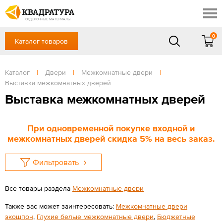
Новочеркасск
Скидки
Акции
ОТДЕЛОЧНЫЕ МАТЕРИАЛЫ
Готовые решения
0
Каталог товаров
+7 (863) 309-13-16
Доставка и оплата
Контакты
в будние дни — с 9.00 до 19.00,
Сб, Вс — выходной
Каталог
|
Двери
|
Межкомнатные двери
|
Отзывы
Выставка межкомнатных дверей
ЗАКАЗАТЬ ЗВОНОК
Выставка межкомнатных дверей
Вход
/
Регистрация
При одновременной покупке входной и
межкомнатных дверей скидка 5% на весь заказ.
Фильтровать
Все товары раздела
Межкомнатные двери
Также вас может заинтересовать:
Межкомнатные двери
экошпон
,
Глухие белые межкомнатные двери
,
Бюджетные