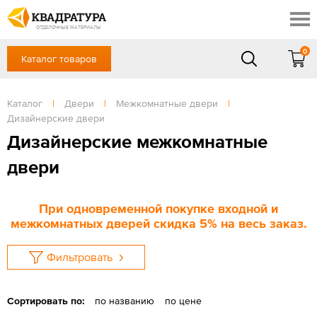
Новочеркасск
Скидки
Акции
ОТДЕЛОЧНЫЕ МАТЕРИАЛЫ
Готовые решения
0
Каталог товаров
+7 (863) 309-13-16
Доставка и оплата
Контакты
в будние дни — с 9.00 до 19.00,
Сб, Вс — выходной
Каталог
|
Двери
|
Межкомнатные двери
|
Отзывы
Дизайнерские двери
ЗАКАЗАТЬ ЗВОНОК
Дизайнерские межкомнатные
Вход
/
Регистрация
двери
При одновременной покупке входной и
межкомнатных дверей скидка 5% на весь заказ.
Фильтровать
Сортировать по:
по названию
по цене